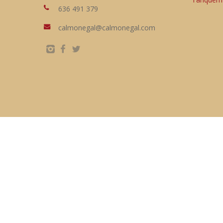
636 491 379
calmonegal@calmonegal.com