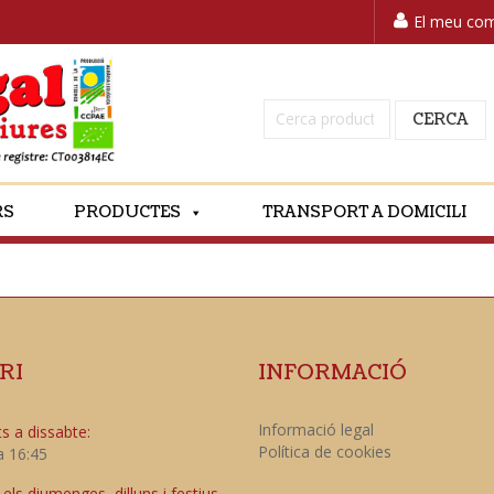
El meu co
Cerca:
CERCA
RS
PRODUCTES
TRANSPORT A DOMICILI
RI
INFORMACIÓ
Informació legal
s a dissabte:
Política de cookies
a 16:45
ls diumenges, dilluns i festius