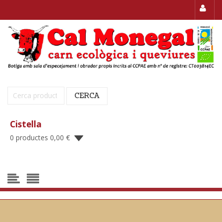
Cerca:
CERCA
Cistella
0 productes
0,00
€