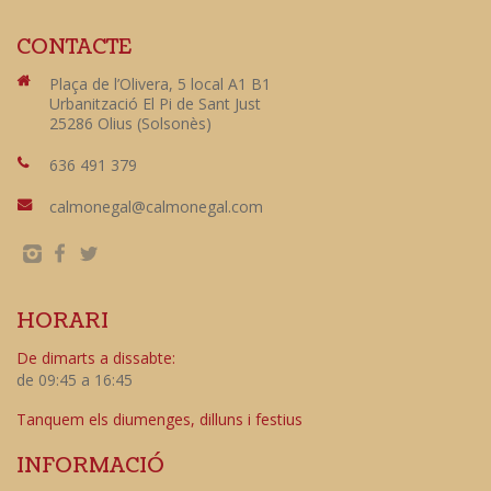
CONTACTE
Plaça de l’Olivera, 5 local A1 B1
Urbanització El Pi de Sant Just
25286 Olius (Solsonès)
636 491 379
calmonegal@calmonegal.com
HORARI
De dimarts a dissabte:
de 09:45 a 16:45
Tanquem els diumenges, dilluns i festius
INFORMACIÓ