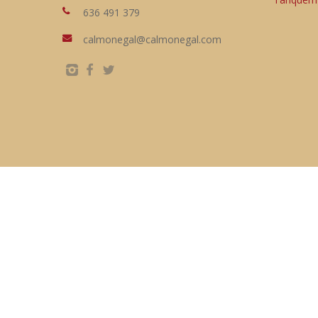
636 491 379
calmonegal@calmonegal.com