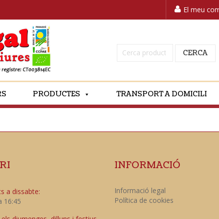
El meu co
Cerca:
CERCA
RS
PRODUCTES
TRANSPORT A DOMICILI
RI
INFORMACIÓ
Informació legal
s a dissabte:
Política de cookies
a 16:45
ls diumenges, dilluns i festius