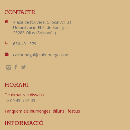
CONTACTE
Plaça de l’Olivera, 5 local A1 B1
Urbanització El Pi de Sant Just
25286 Olius (Solsonès)
636 491 379
calmonegal@calmonegal.com
HORARI
De dimarts a dissabte:
de 09:45 a 16:45
Tanquem els diumenges, dilluns i festius
INFORMACIÓ