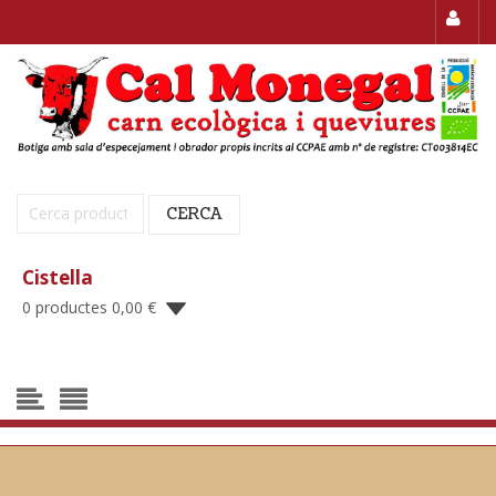
Cerca:
CERCA
Cistella
0 productes
0,00
€