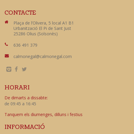
CONTACTE
Plaça de l’Olivera, 5 local A1 B1
Urbanització El Pi de Sant Just
25286 Olius (Solsonès)
636 491 379
calmonegal@calmonegal.com
HORARI
De dimarts a dissabte:
de 09:45 a 16:45
Tanquem els diumenges, dilluns i festius
INFORMACIÓ