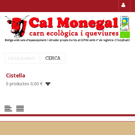
Cerca:
CERCA
Cistella
0 productes
0,00
€