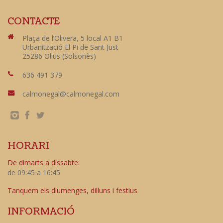
CONTACTE
Plaça de l’Olivera, 5 local A1 B1
Urbanització El Pi de Sant Just
25286 Olius (Solsonès)
636 491 379
calmonegal@calmonegal.com
HORARI
De dimarts a dissabte:
de 09:45 a 16:45
Tanquem els diumenges, dilluns i festius
INFORMACIÓ