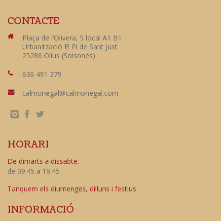
CONTACTE
Plaça de l’Olivera, 5 local A1 B1
Urbanització El Pi de Sant Just
25286 Olius (Solsonès)
636 491 379
calmonegal@calmonegal.com
HORARI
De dimarts a dissabte:
de 09:45 a 16:45
Tanquem els diumenges, dilluns i festius
INFORMACIÓ