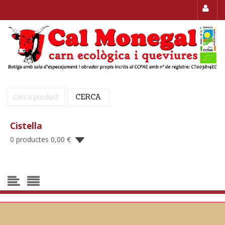
Cerca:
CERCA
Cistella
0 productes
0,00
€