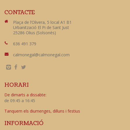
CONTACTE
Plaça de l’Olivera, 5 local A1 B1
Urbanització El Pi de Sant Just
25286 Olius (Solsonès)
636 491 379
calmonegal@calmonegal.com
HORARI
De dimarts a dissabte:
de 09:45 a 16:45
Tanquem els diumenges, dilluns i festius
INFORMACIÓ