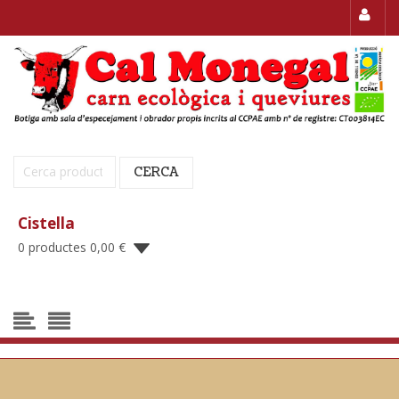
Cerca:
CERCA
Cistella
0 productes
0,00
€