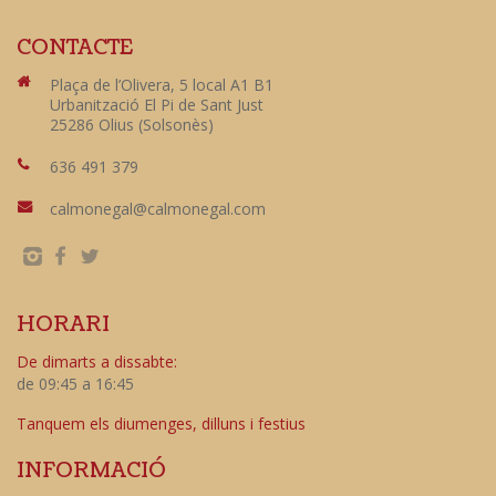
CONTACTE
Plaça de l’Olivera, 5 local A1 B1
Urbanització El Pi de Sant Just
25286 Olius (Solsonès)
636 491 379
calmonegal@calmonegal.com
HORARI
De dimarts a dissabte:
de 09:45 a 16:45
Tanquem els diumenges, dilluns i festius
INFORMACIÓ