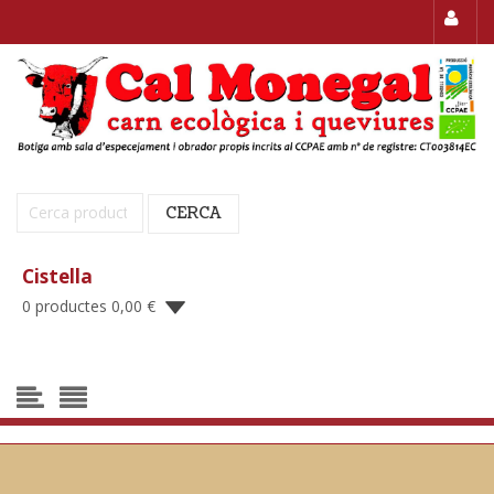
Cerca:
CERCA
Cistella
0 productes
0,00
€