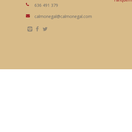
636 491 379
calmonegal@calmonegal.com