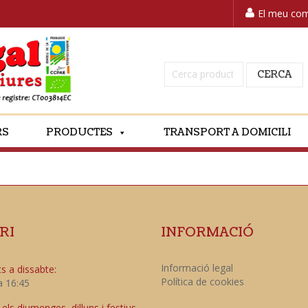
El meu co
Cerca:
CERCA
RS
PRODUCTES
TRANSPORT A DOMICILI
RI
INFORMACIÓ
Informació legal
s a dissabte:
Política de cookies
a 16:45
ls diumenges, dilluns i festius