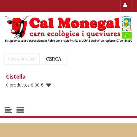
Cerca:
CERCA
Cistella
0 productes
0,00
€