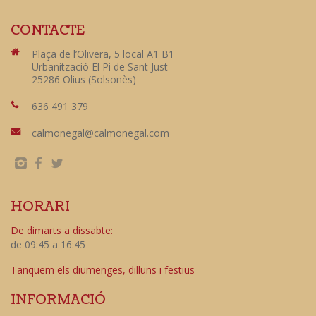
CONTACTE
Plaça de l’Olivera, 5 local A1 B1
Urbanització El Pi de Sant Just
25286 Olius (Solsonès)
636 491 379
calmonegal@calmonegal.com
HORARI
De dimarts a dissabte:
de 09:45 a 16:45
Tanquem els diumenges, dilluns i festius
INFORMACIÓ