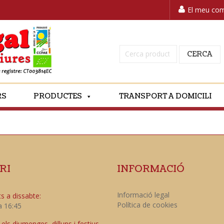
El meu co
Cerca:
CERCA
RS
PRODUCTES
TRANSPORT A DOMICILI
RI
INFORMACIÓ
Informació legal
s a dissabte:
Política de cookies
a 16:45
ls diumenges, dilluns i festius