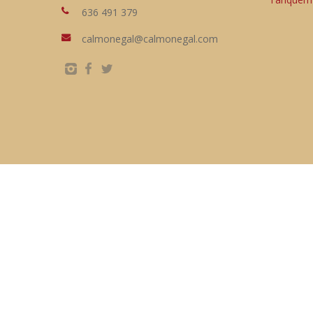
636 491 379
calmonegal@calmonegal.com