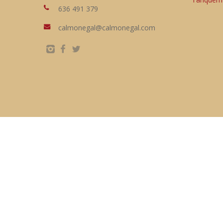
636 491 379
calmonegal@calmonegal.com