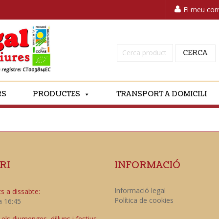
El meu co
Cerca:
CERCA
RS
PRODUCTES
TRANSPORT A DOMICILI
RI
INFORMACIÓ
Informació legal
s a dissabte:
Política de cookies
a 16:45
ls diumenges, dilluns i festius