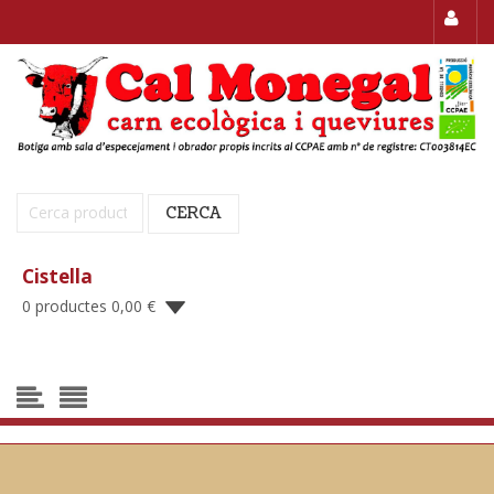
Cerca:
CERCA
Cistella
0 productes
0,00
€