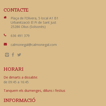
CONTACTE
Plaça de l’Olivera, 5 local A1 B1
Urbanització El Pi de Sant Just
25286 Olius (Solsonès)
636 491 379
calmonegal@calmonegal.com
HORARI
De dimarts a dissabte:
de 09:45 a 16:45
Tanquem els diumenges, dilluns i festius
INFORMACIÓ