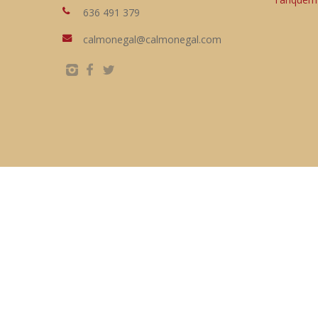
636 491 379
calmonegal@calmonegal.com