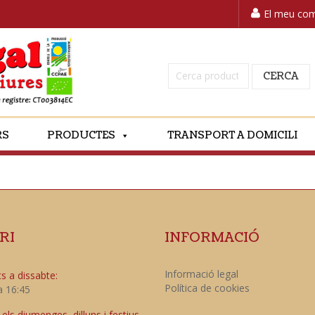
El meu co
Cerca:
CERCA
RS
PRODUCTES
TRANSPORT A DOMICILI
RI
INFORMACIÓ
Informació legal
s a dissabte:
Política de cookies
a 16:45
ls diumenges, dilluns i festius