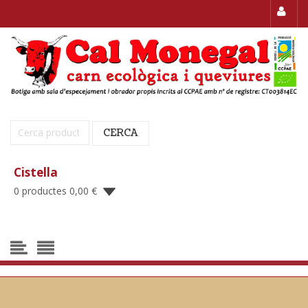
Cerca:
CERCA
Cistella
0 productes
0,00
€