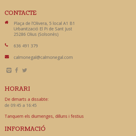
CONTACTE
Plaça de l’Olivera, 5 local A1 B1
Urbanització El Pi de Sant Just
25286 Olius (Solsonès)
636 491 379
calmonegal@calmonegal.com
HORARI
De dimarts a dissabte:
de 09:45 a 16:45
Tanquem els diumenges, dilluns i festius
INFORMACIÓ