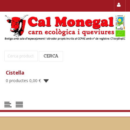
Cerca:
CERCA
Cistella
0 productes
0,00
€