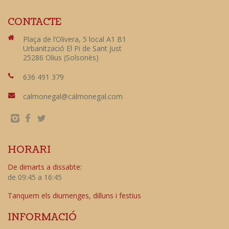
CONTACTE
Plaça de l’Olivera, 5 local A1 B1
Urbanització El Pi de Sant Just
25286 Olius (Solsonès)
636 491 379
calmonegal@calmonegal.com
HORARI
De dimarts a dissabte:
de 09:45 a 16:45
Tanquem els diumenges, dilluns i festius
INFORMACIÓ