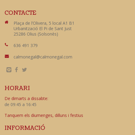
CONTACTE
Plaça de l’Olivera, 5 local A1 B1
Urbanització El Pi de Sant Just
25286 Olius (Solsonès)
636 491 379
calmonegal@calmonegal.com
HORARI
De dimarts a dissabte:
de 09:45 a 16:45
Tanquem els diumenges, dilluns i festius
INFORMACIÓ