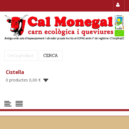
Cerca:
CERCA
Cistella
0 productes
0,00
€