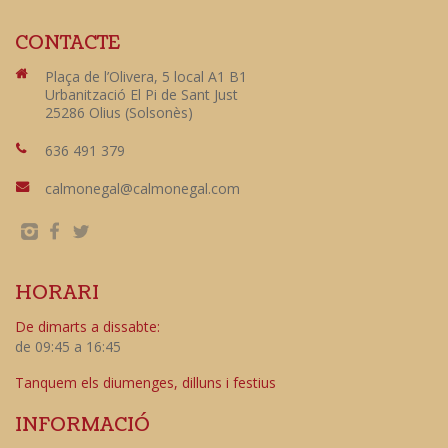
CONTACTE
Plaça de l’Olivera, 5 local A1 B1
Urbanització El Pi de Sant Just
25286 Olius (Solsonès)
636 491 379
calmonegal@calmonegal.com
HORARI
De dimarts a dissabte:
de 09:45 a 16:45
Tanquem els diumenges, dilluns i festius
INFORMACIÓ