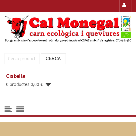
Cerca:
CERCA
Cistella
0 productes
0,00
€