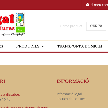
El meu co
Cerca:
CERCA
RS
PRODUCTES
TRANSPORT A DOMICILI
RI
INFORMACIÓ
Informació legal
s a dissabte:
Política de cookies
a 16:45
ls diumenges, dilluns i festius