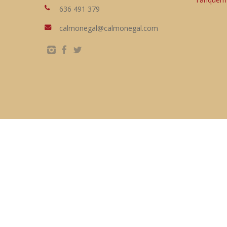
636 491 379
calmonegal@calmonegal.com