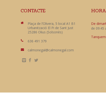
CONTACTE
HORA
Plaça de l’Olivera, 5 local A1 B1
De dimart
Urbanització El Pi de Sant Just
de 09:45 
25286 Olius (Solsonès)
Tanquem e
636 491 379
calmonegal@calmonegal.com