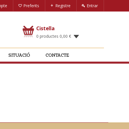
mpte
Preferits
Registre
Entrar
Cistella
0 productes
0,00
€
SITUACIÓ
CONTACTE