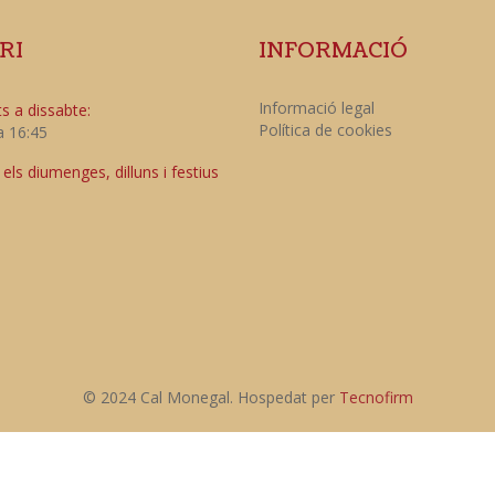
RI
INFORMACIÓ
Informació legal
s a dissabte:
Política de cookies
a 16:45
ls diumenges, dilluns i festius
© 2024 Cal Monegal. Hospedat per
Tecnofirm