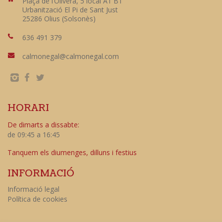
Plaça de l’Olivera, 5 local A1 B1
Urbanització El Pi de Sant Just
25286 Olius (Solsonès)
636 491 379
calmonegal@calmonegal.com
HORARI
De dimarts a dissabte:
de 09:45 a 16:45
Tanquem els diumenges, dilluns i festius
INFORMACIÓ
Informació legal
Política de cookies