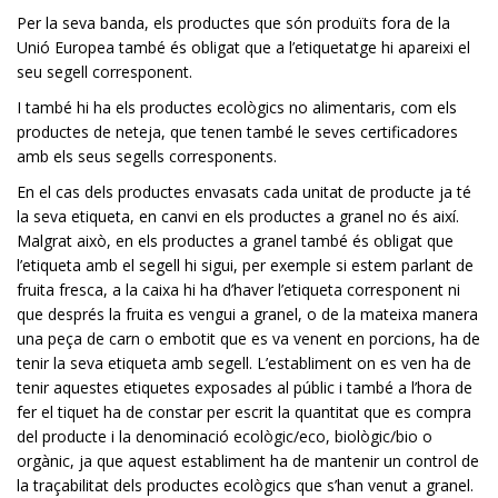
Per la seva banda, els productes que són produïts fora de la
Unió Europea també és obligat que a l’etiquetatge hi apareixi el
seu segell corresponent.
I també hi ha els productes ecològics no alimentaris, com els
productes de neteja, que tenen també le seves certificadores
amb els seus segells corresponents.
En el cas dels productes envasats cada unitat de producte ja té
la seva etiqueta, en canvi en els productes a granel no és així.
Malgrat això, en els productes a granel també és obligat que
l’etiqueta amb el segell hi sigui, per exemple si estem parlant de
fruita fresca, a la caixa hi ha d’haver l’etiqueta corresponent ni
que després la fruita es vengui a granel, o de la mateixa manera
una peça de carn o embotit que es va venent en porcions, ha de
tenir la seva etiqueta amb segell. L’establiment on es ven ha de
tenir aquestes etiquetes exposades al públic i també a l’hora de
fer el tiquet ha de constar per escrit la quantitat que es compra
del producte i la denominació ecològic/eco, biològic/bio o
orgànic, ja que aquest establiment ha de mantenir un control de
la traçabilitat dels productes ecològics que s’han venut a granel.