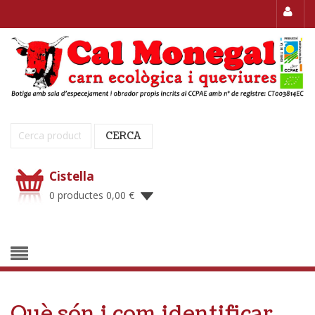
Cerca:
CERCA
Cistella
0 productes
0,00
€
Què són i com identificar