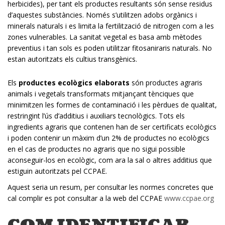
herbicides), per tant els productes resultants són sense residus
d’aquestes substàncies. Només s’utilitzen adobs orgànics i
minerals naturals i es limita la fertilització de nitrogen com a les
zones vulnerables. La sanitat vegetal es basa amb mètodes
preventius i tan sols es poden utilitzar fitosaniraris naturals. No
estan autoritzats els cultius transgènics.
Els
productes ecològics elaborats
són productes agraris
animals i vegetals transformats mitjançant tènciques que
minimitzen les formes de contaminació i les pèrdues de qualitat,
restringint l’ús d’additius i auxiliars tecnològics. Tots els
ingredients agraris que contenen han de ser certificats ecològics
i poden contenir un màxim d’un 2% de productes no ecològics
en el cas de productes no agraris que no sigui possible
aconseguir-los en ecològic, com ara la sal o altres additius que
estiguin autoritzats pel CCPAE.
Aquest seria un resum, per consultar les normes concretes que
cal complir es pot consultar a la web del CCPAE
www.ccpae.org