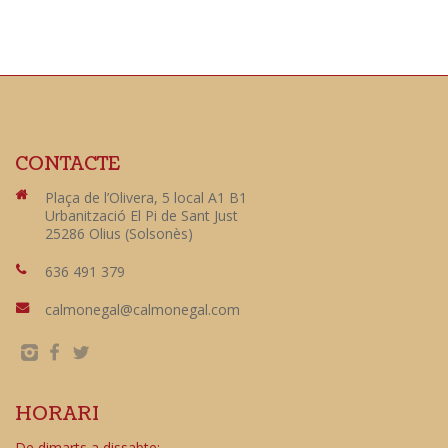
CONTACTE
Plaça de l’Olivera, 5 local A1 B1
Urbanització El Pi de Sant Just
25286 Olius (Solsonès)
636 491 379
calmonegal@calmonegal.com
HORARI
De dimarts a dissabte: