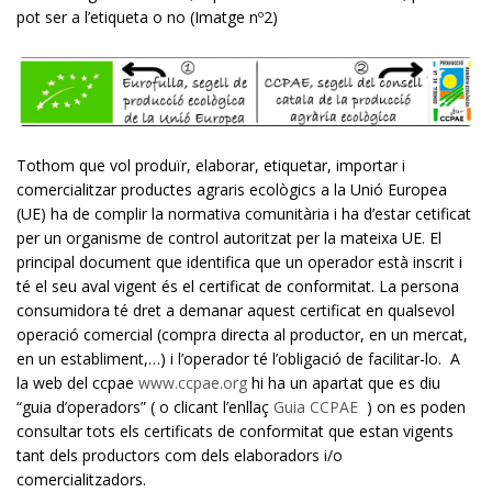
pot ser a l’etiqueta o no (Imatge nº2)
Tothom que vol produïr, elaborar, etiquetar, importar i
comercialitzar productes agraris ecològics a la Unió Europea
(UE) ha de complir la normativa comunitària i ha d’estar cetificat
per un organisme de control autoritzat per la mateixa UE. El
principal document que identifica que un operador està inscrit i
té el seu aval vigent és el certificat de conformitat. La persona
consumidora té dret a demanar aquest certificat en qualsevol
operació comercial (compra directa al productor, en un mercat,
en un establiment,…) i l’operador té l’obligació de facilitar-lo. A
la web del ccpae
www.ccpae.org
hi ha un apartat que es diu
“guia d’operadors” ( o clicant l’enllaç
Guia CCPAE
) on es poden
consultar tots els certificats de conformitat que estan vigents
tant dels productors com dels elaboradors i/o
comercialitzadors.