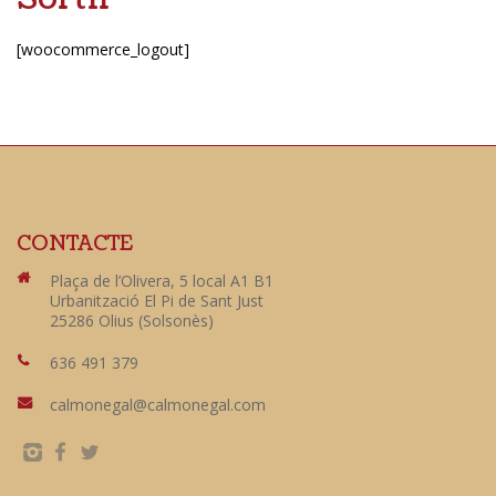
[woocommerce_logout]
CONTACTE
Plaça de l’Olivera, 5 local A1 B1
Urbanització El Pi de Sant Just
25286 Olius (Solsonès)
636 491 379
calmonegal@calmonegal.com