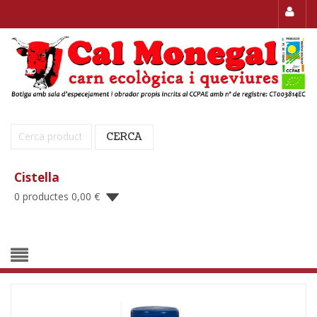
Cerca:
CERCA
Cistella
0 productes
0,00
€