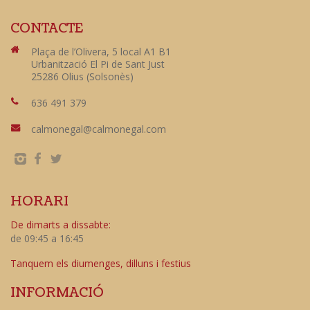
CONTACTE
Plaça de l’Olivera, 5 local A1 B1
Urbanització El Pi de Sant Just
25286 Olius (Solsonès)
636 491 379
calmonegal@calmonegal.com
HORARI
De dimarts a dissabte:
de 09:45 a 16:45
Tanquem els diumenges, dilluns i festius
INFORMACIÓ