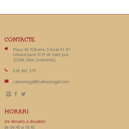
CONTACTE
Plaça de l’Olivera, 5 local A1 B1
Urbanització El Pi de Sant Just
25286 Olius (Solsonès)
636 491 379
calmonegal@calmonegal.com
HORARI
De dimarts a dissabte:
de 09:45 a 16:45