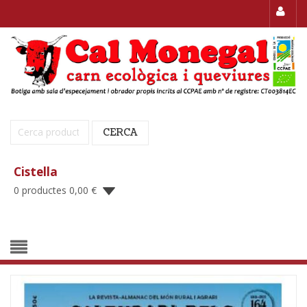
Cerca:
CERCA
Cistella
0 productes
0,00
€