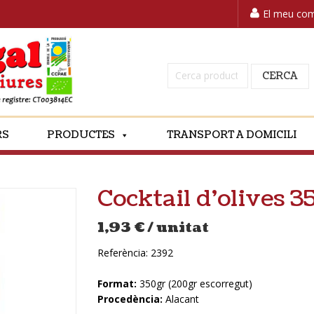
El meu co
Cerca:
CERCA
RS
PRODUCTES
TRANSPORT A DOMICILI
Cocktail d’olive
1,93
€
/ unitat
Referència:
2392
Format:
350gr (200gr escorregut)
Procedència:
Alacant