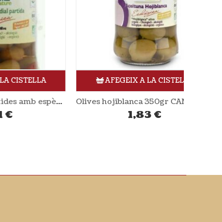
LLA
AFEGEIX A LA CISTELLA
Olives verdial partides amb espècies 350gr CAMPOMAR
Olives hojiblanca 350gr CAMPOMAR
1,83
€