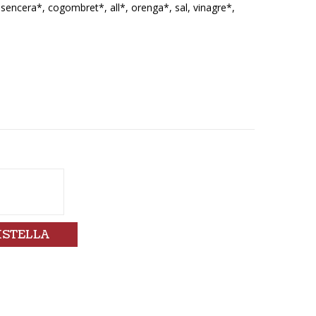
 sencera*, cogombret*, all*, orenga*, sal, vinagre*,
ISTELLA