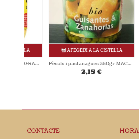
ELLA
AFEGEIX A LA CISTELLA
Blat de moro dolç 369gr EL GRANERO
Pèsols i pastanagues 350gr MACHANDEL
2,15
€
CONTACTE
HORA