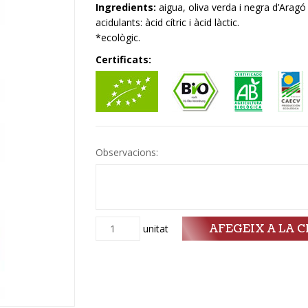
Ingredients:
aigua, oliva verda i negra d’Aragó
acidulants: àcid cítric i àcid làctic.
*ecològic.
Certificats:
Observacions:
AFEGEIX A LA C
Quantitat
unitat