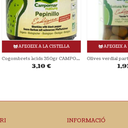
AFEGEIX A LA CISTELLA
AFEGEIX A LA CISTE
Cogombrets àcids 350gr CAMPOMAR
3,10
€
1,91
€
RI
INFORMACIÓ