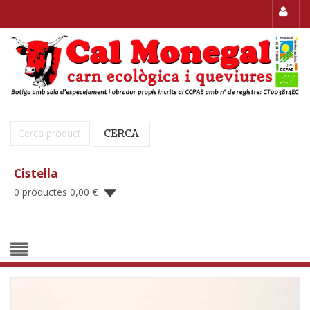
Cerca:
CERCA
Cistella
0 productes
0,00
€