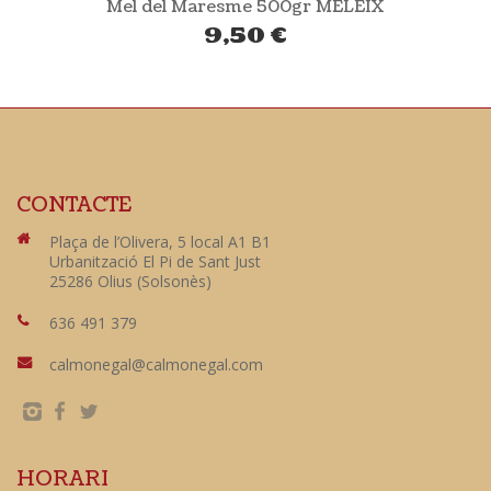
Mel del Maresme 500gr MELEIX
9,50
€
CONTACTE
Plaça de l’Olivera, 5 local A1 B1
Urbanització El Pi de Sant Just
25286 Olius (Solsonès)
636 491 379
calmonegal@calmonegal.com
HORARI