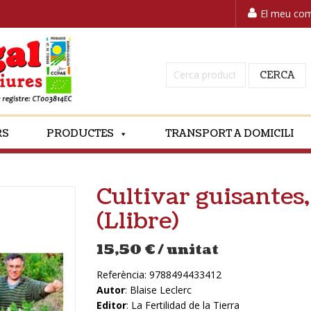
El meu co
Cerca:
CERCA
RS
PRODUCTES
TRANSPORT A DOMICILI
Cultivar guisantes
(Llibre)
15,50
€
/ unitat
Referència:
9788494433412
Autor
: Blaise Leclerc
Editor
: La Fertilidad de la Tierra