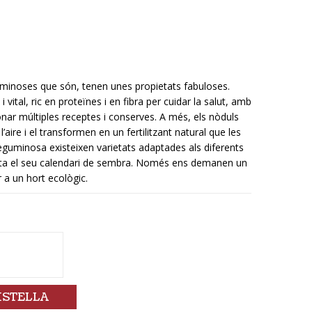
guminoses que són, tenen unes propietats fabuloses.
vital, ric en proteïnes i en fibra per cuidar la salut, amb
onar múltiples receptes i conserves. A més, els nòduls
l’aire i el transformen en un fertilitzant natural que les
leguminosa existeixen varietats adaptades als diferents
pecta el seu calendari de sembra. Només ens demanen un
 a un hort ecològic.
ISTELLA