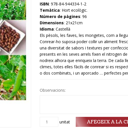
ISBN
: 978-84-944334-1-2
Temàtica
: Hort ecològic.
Número de pàgines
: 96
Dimensions
: 21x21cm
Idioma
: Castellà
Els pèsols, les faves, les mongetes, com a lle
Conrear-ho suposa poder collir un aliment fresc i 
una diversitat de sabors i textures per confecci
presents en les seves arrels fixen el nitrogen de 
nodreix alhora que enriqueix la terra. De cada l
climes, totes elles fàcils de conrear si es res
o dos combinats, i un aporcado … perfectes per
Observacions:
AFEGEIX A LA C
Quantitat
unitat