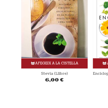
ELLA
AFEGEIX A LA CISTELLA
Multiplicar las plantas del huerto y el jardin (Llibre)
Stevia (Llibre)
6,00
€