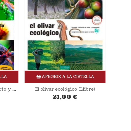
LLA
AFEGEIX A LA CISTELLA
Insectos que ayudan al huerto y vergel ecológicos (Llibre)
El olivar ecológico (Llibre)
21,00
€