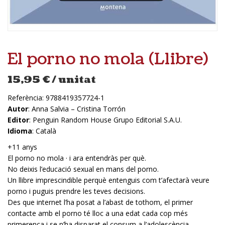
El porno no mola (Llibre)
15,95
€
/ unitat
Referència:
9788419357724-1
Autor
: Anna Salvia – Cristina Torrón
Editor
: Penguin Random House Grupo Editorial S.A.U.
Idioma
: Català
+11 anys
El porno no mola · i ara entendràs per què.
No deixis l’educació sexual en mans del porno.
Un llibre imprescindible perquè entenguis com t’afectarà veure
porno i puguis prendre les teves decisions.
Des que internet l’ha posat a l’abast de tothom, el primer
contacte amb el porno té lloc a una edat cada cop més
primerenca i se n’ha disparat el consum a l’adolescència.