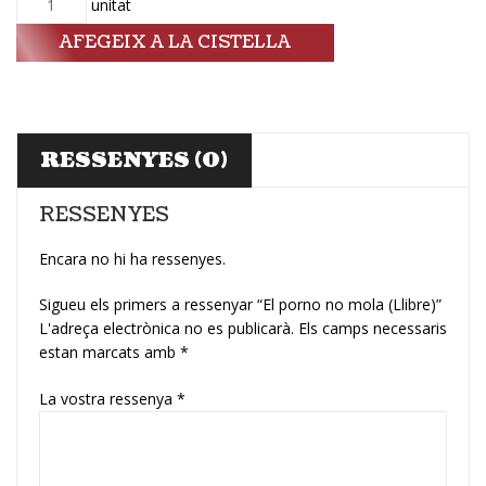
Quantitat
unitat
AFEGEIX A LA CISTELLA
RESSENYES (0)
RESSENYES
Encara no hi ha ressenyes.
Sigueu els primers a ressenyar “El porno no mola (Llibre)”
L'adreça electrònica no es publicarà.
Els camps necessaris
estan marcats amb
*
La vostra ressenya
*