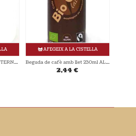
LLA
AFEGEIX A LA CISTELLA
Beguda de cafè amb llet 230ml ALTERNATIVA3
Púding de crema de xocolata 150 gr ANDECHSER NATUR
2,51
€