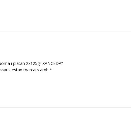
b poma i plàtan 2x125gr XANCEDA”
ssaris estan marcats amb
*