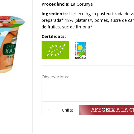
Procedència:
La Corunya
Ingredients:
Llet ecològica pasteuritzada de va
preparada* 18% (plàtans*, pomes, sucre de can
de fruites, suc de llimona*.
Certificats:
Observacions:
AFEGEIX A LA C
Quantitat
unitat