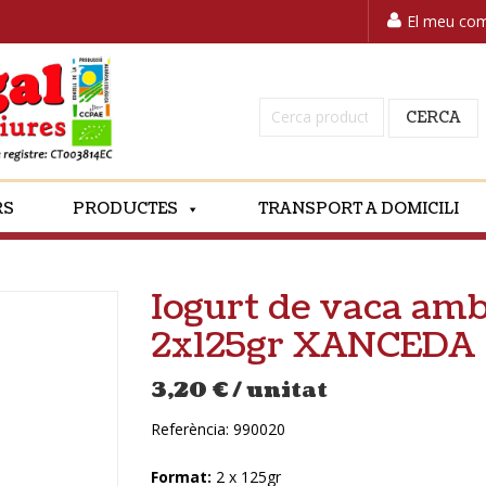
El meu co
Cerca:
CERCA
RS
PRODUCTES
TRANSPORT A DOMICILI
Iogurt de vaca amb
2x125gr XANCEDA
3,20
€
/ unitat
Referència:
990020
Format:
2 x 125gr