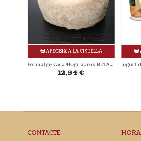
ELLA
AFEGEIX A LA CISTELLA
Formatge vaca 410gr aprox BETARA
Iogurt de vaca natural 2x125gr XANCEDA
2,10
€
CONTACTE
HORA