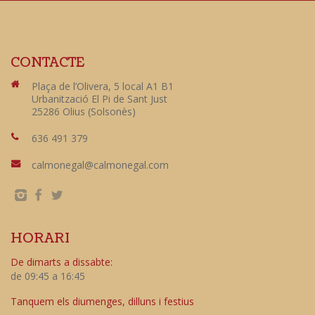
CONTACTE
Plaça de l’Olivera, 5 local A1 B1
Urbanització El Pi de Sant Just
25286 Olius (Solsonès)
636 491 379
calmonegal@calmonegal.com
HORARI
De dimarts a dissabte:
de 09:45 a 16:45
Tanquem els diumenges, dilluns i festius