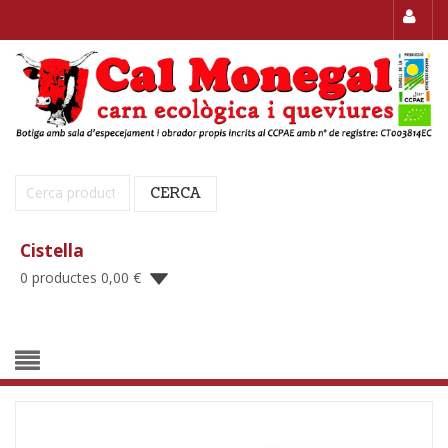
Cerca:
CERCA
Cistella
0 productes
0,00
€