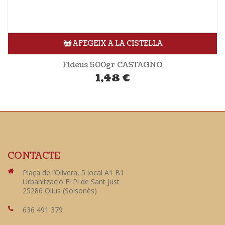
AFEGEIX A LA CISTELLA
Fideus 500gr CASTAGNO
1,48
€
CONTACTE
Plaça de l’Olivera, 5 local A1 B1
Urbanització El Pi de Sant Just
25286 Olius (Solsonès)
636 491 379