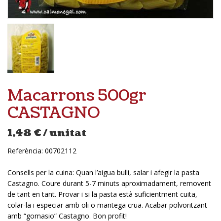
Macarrons 500gr
CASTAGNO
1,48
€
/ unitat
Referència:
00702112
Consells per la cuina: Quan l’aigua bulli, salar i afegir la pasta
Castagno. Coure durant 5-7 minuts aproximadament, removent
de tant en tant. Provar i si la pasta està suficientment cuita,
colar-la i especiar amb oli o mantega crua. Acabar polvoritzant
amb “gomasio” Castagno. Bon profit!