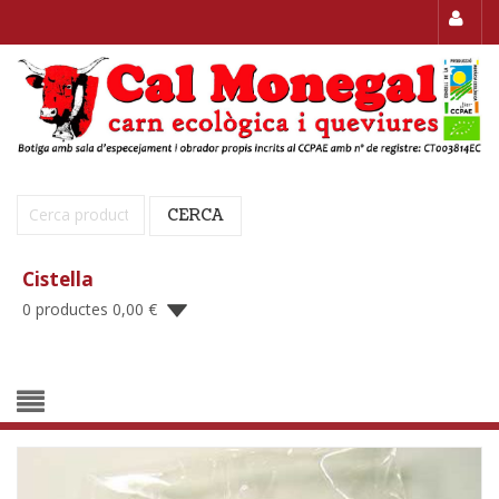
Cerca:
CERCA
Cistella
0 productes
0,00
€