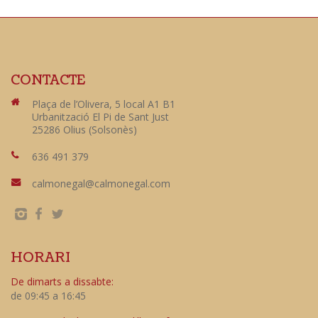
CONTACTE
Plaça de l’Olivera, 5 local A1 B1
Urbanització El Pi de Sant Just
25286 Olius (Solsonès)
636 491 379
calmonegal@calmonegal.com
HORARI
De dimarts a dissabte:
de 09:45 a 16:45