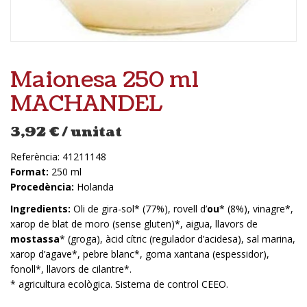
Maionesa 250 ml
MACHANDEL
3,92
€
/ unitat
Referència:
41211148
Format:
250 ml
Procedència:
Holanda
Ingredients:
Oli de gira-sol* (77%), rovell d’
ou
* (8%), vinagre*,
xarop de blat de moro (sense gluten)*, aigua, llavors de
mostassa
* (groga), àcid cítric (regulador d’acidesa), sal marina,
xarop d’agave*, pebre blanc*, goma xantana (espessidor),
fonoll*, llavors de cilantre*.
* agricultura ecològica. Sistema de control CEEO.