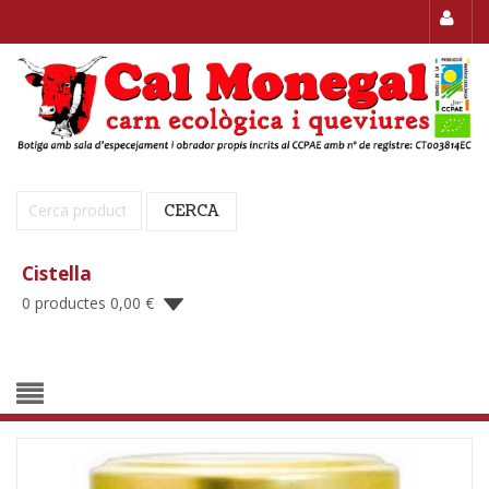
Cerca:
CERCA
Cistella
0 productes
0,00
€