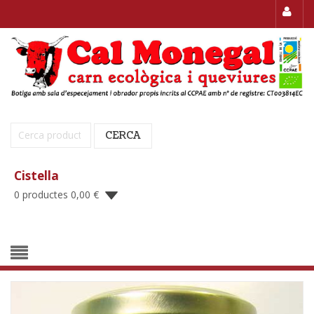
Cerca:
CERCA
Cistella
0 productes
0,00
€