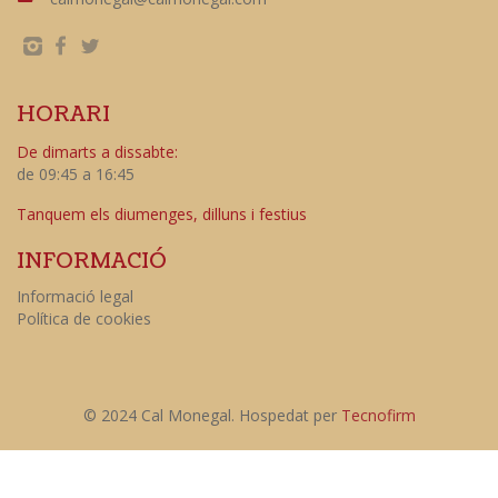
HORARI
De dimarts a dissabte:
de 09:45 a 16:45
Tanquem els diumenges, dilluns i festius
INFORMACIÓ
Informació legal
Política de cookies
© 2024 Cal Monegal. Hospedat per
Tecnofirm