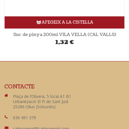
AFEGEIX A LA CISTELLA
Suc de pinya 200ml VILA VELLA (CAL VALLS)
1,32
€
CONTACTE
Plaça de l’Olivera, 5 local A1 B1
Urbanització El Pi de Sant Just
25286 Olius (Solsonès)
636 491 379
calmonegal@calmonegal.com