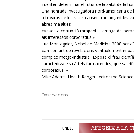
intenten determinar el futur de la salut de la hu
Una honrada investigadora nord-americana de l’
retrovirus de les rates causen, mitjançant les v
altres malalties.
«Aquesta corrupció rampant … amaga deliberadam
als interessos corporatius.»
Luc Montagnier, Nobel de Medicina 2008 per aïll
«Un conjunt de revelacions veritablement impact
complex metge-industrial. Exposa el frau científi
caracteritza els càrtels farmacèutics, que sacri
corporatius. »
Mike Adams, Health Ranger i editor the Scienc
Observacions:
AFEGEIX A LA C
Quantitat
unitat