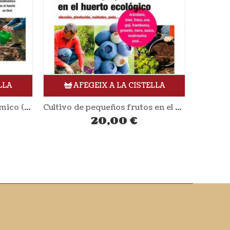
LLA
AFEGEIX A LA CISTELLA
Cultivo de pequeños frutos en el huerto ecológico (Llibre)
Aprovechar los recursos silvestres (Llibre)
19,00
€