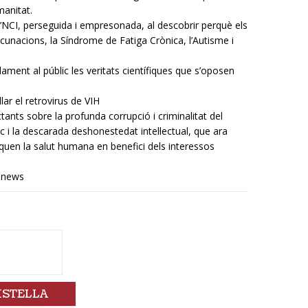
manitat.
NCI, perseguida i empresonada, al descobrir perquè els
acunacions, la Síndrome de Fatiga Crònica, l’Autisme i
ent al públic les veritats científiques que s’oposen
ar el retrovirus de VIH
ants sobre la profunda corrupció i criminalitat del
c i la descarada deshonestedat intel·lectual, que ara
fiquen la salut humana en benefici dels interessos
e.news
ISTELLA