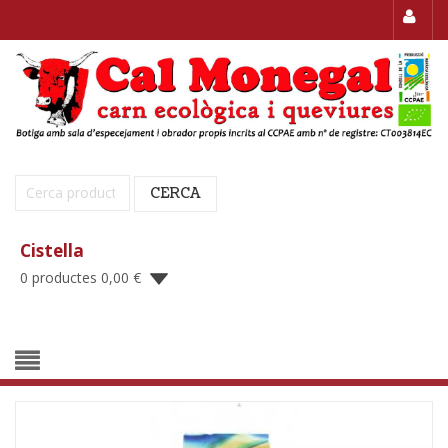
Cerca:
CERCA
Cistella
0 productes
0,00
€