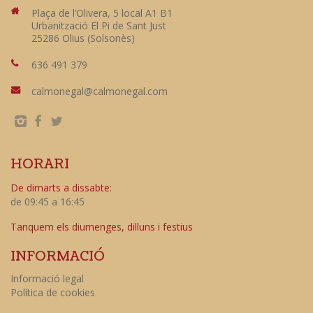
Plaça de l’Olivera, 5 local A1 B1
Urbanització El Pi de Sant Just
25286 Olius (Solsonès)
636 491 379
calmonegal@calmonegal.com
HORARI
De dimarts a dissabte:
de 09:45 a 16:45
Tanquem els diumenges, dilluns i festius
INFORMACIÓ
Informació legal
Política de cookies