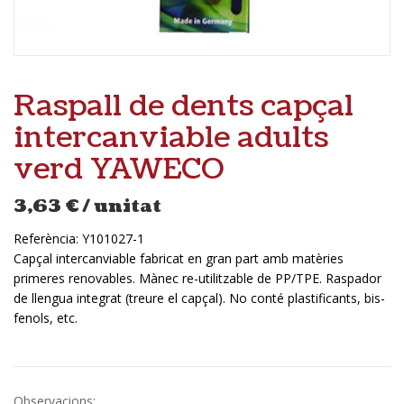
Raspall de dents capçal
intercanviable adults
verd YAWECO
3,63
€
/ unitat
Referència:
Y101027-1
Capçal intercanviable fabricat en gran part amb matèries
primeres renovables. Mànec re-utilitzable de PP/TPE. Raspador
de llengua integrat (treure el capçal). No conté plastificants, bis-
fenols, etc.
Observacions: