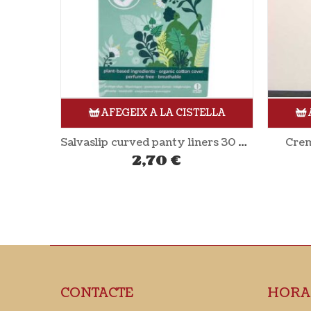
ELLA
AFEGEIX A LA CISTELLA
Salvaslip curved panty liners 30 unitats NATRACARE
Crema matificant 50ml LILÀ
Gel exf
16,10
€
CONTACTE
HORA