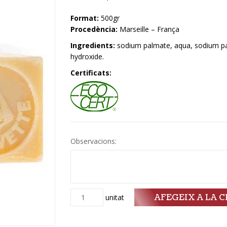
Format:
500gr
Procedència:
Marseille – França
Ingredients:
sodium palmate, aqua, sodium pal
hydroxide.
Certificats:
Observacions:
AFEGEIX A LA C
Quantitat
unitat