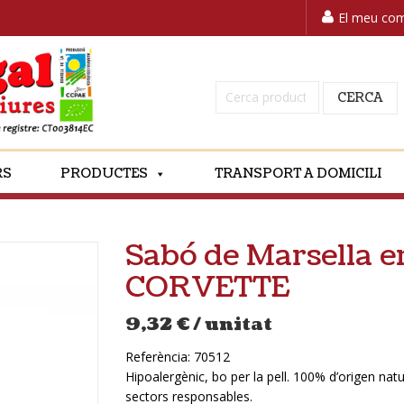
El meu co
Cerca:
CERCA
RS
PRODUCTES
TRANSPORT A DOMICILI
Sabó de Marsella en
CORVETTE
9,32
€
/ unitat
Referència:
70512
Hipoalergènic, bo per la pell. 100% d’origen natu
sectors responsables.