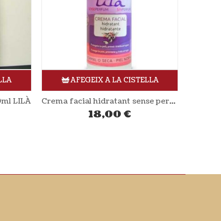
LLA
AFEGEIX A LA CISTELLA
Crema facial hidratant sense perfum 50ml LILÀ
Dentífric biodent vital 75 ml TERRA NATURA
4,64
€