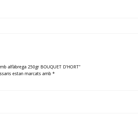
t amb alfàbrega 250gr BOUQUET D’HORT”
ssaris estan marcats amb
*