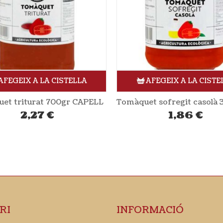
AFEGEIX A LA CISTELLA
AFEGEIX A LA CISTE
Tomàquet sofregit casolà 350gr CAPELL
Quètxup 330gr CAMP
1,86
€
2,47
€
RI
INFORMACIÓ