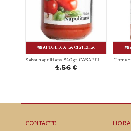
ELLA
AFEGEIX A LA CISTELLA
Salsa napolitana 340gr CASABELLA BIO
Tomàquet triturat 700gr CAPELL
2,27
€
CONTACTE
HORA