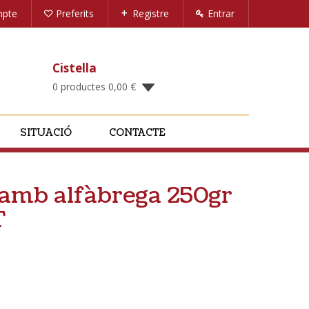
mpte
Preferits
Registre
Entrar
Cistella
0 productes
0,00
€
SITUACIÓ
CONTACTE
 amb alfàbrega 250gr
T