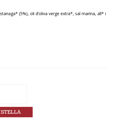
naga* (5%), oli d’oliva verge extra*, sal marina, all* i
ISTELLA