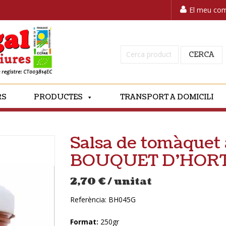
El meu co
Cerca:
CERCA
RS
PRODUCTES
TRANSPORT A DOMICILI
Salsa de tomàquet
BOUQUET D’HOR
2,70
€
/ unitat
Referència:
BH045G
Format:
250gr