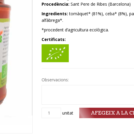
Procedència:
Sant Pere de Ribes (Barcelona)
Ingredients:
tomàquet* (81%), ceba* (8%), pasta
alfàbrega*.
*procedent d’agricultura ecològica.
Certificats:
Observacions:
AFEGEIX A LA C
Quantitat
unitat