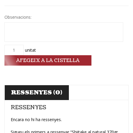
Observacions:
Quantitat
unitat
AFEGEIX A LA CISTELLA
RESSENYES (0)
RESSENYES
Encara no hi ha ressenyes.
Sigueu els primers a ressenyar “Shiitake al natural 370gr