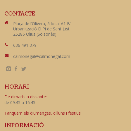
CONTACTE
Plaça de l’Olivera, 5 local A1 B1
Urbanització El Pi de Sant Just
25286 Olius (Solsonès)
636 491 379
calmonegal@calmonegal.com
HORARI
De dimarts a dissabte:
de 09:45 a 16:45
Tanquem els diumenges, dilluns i festius
INFORMACIÓ