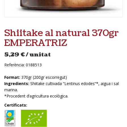
Shiitake al natural 370gr
EMPERATRIZ
5,29
€
/ unitat
Referència:
0188513
Format:
370gr (200gr escorregut)
Ingredients:
Shiitake cultivada “Lentinus edodes”*, aigua i sal
marina.
*Procedent d’agricultura ecològica.
Certificats: