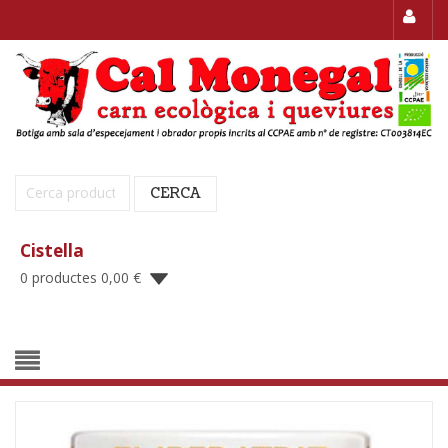
Cerca:
CERCA
Cistella
0 productes
0,00
€