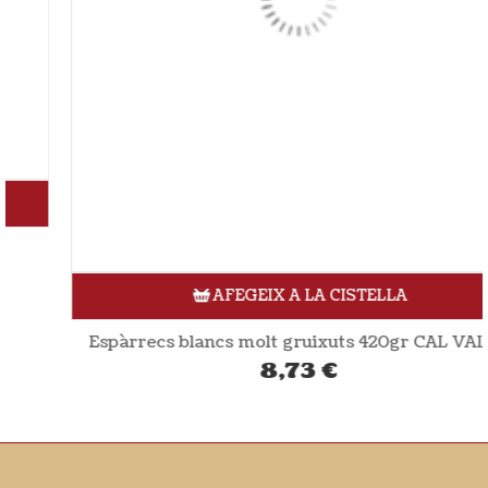
AFEGEIX A LA CISTELLA
Espàrrecs blancs molt gruixuts 420gr CAL VALLS
8,73
€