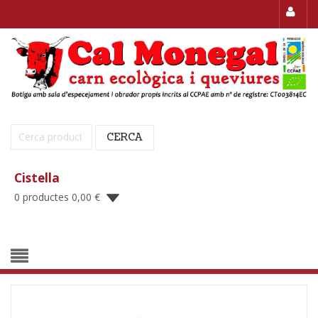
Cerca:
CERCA
Cistella
0 productes
0,00
€