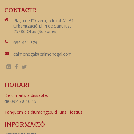
CONTACTE
Plaça de l’Olivera, 5 local A1 B1
Urbanització El Pi de Sant Just
25286 Olius (Solsonès)
636 491 379
calmonegal@calmonegal.com
HORARI
De dimarts a dissabte:
de 09:45 a 16:45
Tanquem els diumenges, dilluns i festius
INFORMACIÓ