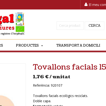
El meu co
Cerca:
CERCA
RS
PRODUCTES
TRANSPORT A DOMICILI
Tovallons facials 
1,76
€
/ unitat
Referència:
920107
Tovallons facials ecològics reciclats.
Doble capa.