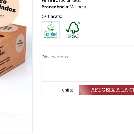
Format:
150 unitats.
Procedència:
Mallorca
Certificats:
Observacions:
AFEGEIX A LA C
Quantitat
unitat