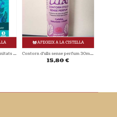
LLA
AFEGEIX A LA CISTELLA
Contorn d’ulls sense perfum 30ml LILÀ
Llet netejadora cara i ulls sense perfum 250ml LILÀ
18,00
€