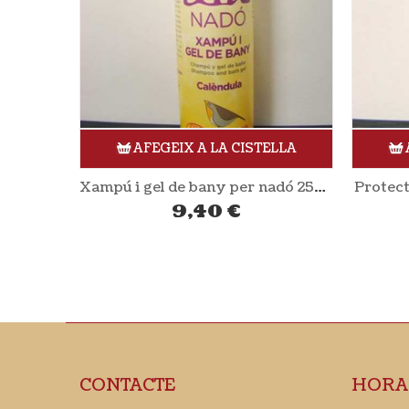
ELLA
AFEGEIX A LA CISTELLA
Xampú i gel de bany per nadó 250ml LILÀ
Protector labial llimona 4,5gr LILÀ
4,30
€
CONTACTE
HORA