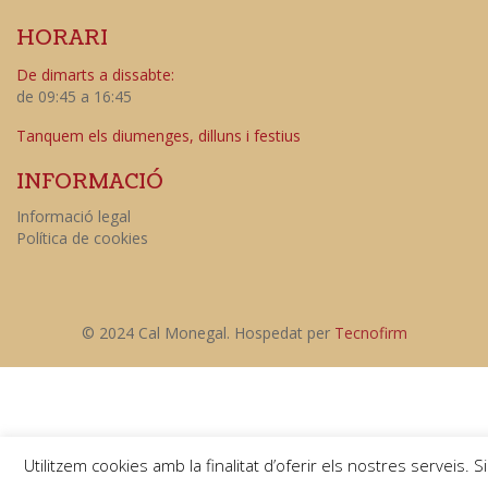
HORARI
De dimarts a dissabte:
de 09:45 a 16:45
Tanquem els diumenges, dilluns i festius
INFORMACIÓ
Informació legal
Política de cookies
© 2024 Cal Monegal. Hospedat per
Tecnofirm
Utilitzem cookies amb la finalitat d’oferir els nostres serveis. Si