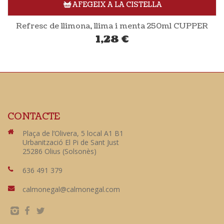
AFEGEIX A LA CISTELLA
Refresc de llimona, llima i menta 250ml CUPPER
1,28
€
CONTACTE
Plaça de l’Olivera, 5 local A1 B1
Urbanització El Pi de Sant Just
25286 Olius (Solsonès)
636 491 379
calmonegal@calmonegal.com