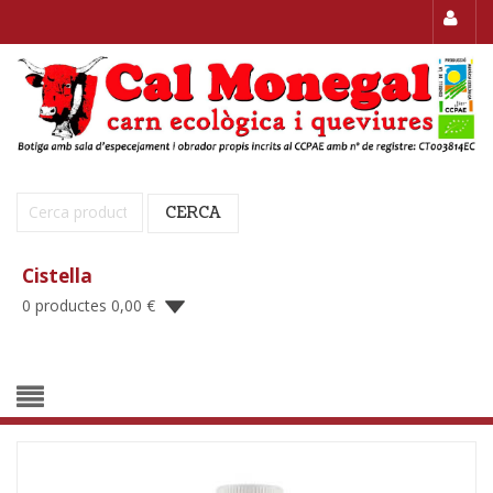
Cerca:
CERCA
Cistella
0 productes
0,00
€