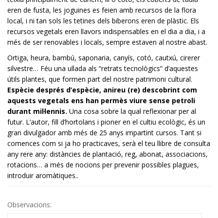
eren de fusta, les joguines es feien amb recursos de la flora
local, i ni tan sols les tetines dels biberons eren de plàstic. Els
recursos vegetals eren llavors indispensables en el dia a dia, i a
més de ser renovables i locals, sempre estaven al nostre abast.
Ortiga, heura, bambú, saponaria, canyís, cotó, cautxú, cirerer
silvestre… Féu una ullada als “retrats tecnològics” d’aquestes
útils plantes, que formen part del nostre patrimoni cultural.
Espècie després d’espècie, anireu (re) descobrint com
aquests vegetals ens han permès viure sense petroli
durant mil·lennis.
Una cosa sobre la qual reflexionar per al
futur. L’autor, fill d’hortolans i pioner en el cultiu ecològic, és un
gran divulgador amb més de 25 anys impartint cursos. Tant si
comences com si ja ho practicaves, serà el teu llibre de consulta
any rere any: distàncies de plantació, reg, abonat, associacions,
rotacions… a més de nocions per prevenir possibles plagues,
introduir aromàtiques..
Observacions: