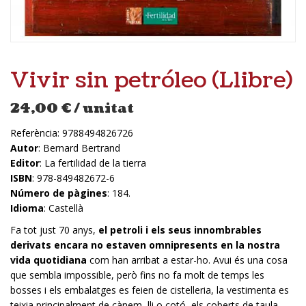
Vivir sin petróleo (Llibre)
24,00
€
/ unitat
Referència:
9788494826726
Autor
: Bernard Bertrand
Editor
: La fertilidad de la tierra
ISBN
: 978-849482672-6
Número de pàgines
: 184.
Idioma
: Castellà
Fa tot just 70 anys,
el petroli i els seus innombrables
derivats encara no estaven omnipresents en la nostra
vida quotidiana
com han arribat a estar-ho. Avui és una cosa
que sembla impossible, però fins no fa molt de temps les
bosses i els embalatges es feien de cistelleria, la vestimenta es
teixia principalment de cànem, lli o cotó, els coberts de taula