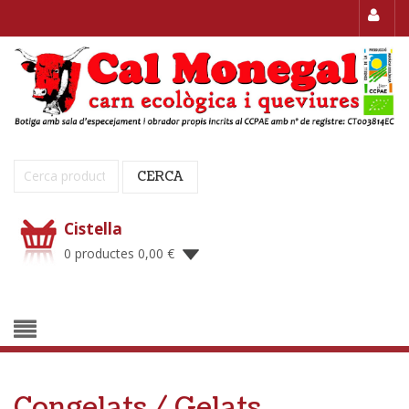
Cerca:
CERCA
Cistella
0 productes
0,00
€
Congelats / Gelats