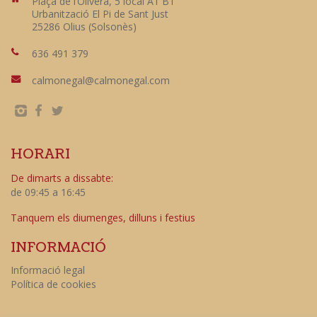
Plaça de l’Olivera, 5 local A1 B1
Urbanització El Pi de Sant Just
25286 Olius (Solsonès)
636 491 379
calmonegal@calmonegal.com
HORARI
De dimarts a dissabte:
de 09:45 a 16:45
Tanquem els diumenges, dilluns i festius
INFORMACIÓ
Informació legal
Política de cookies