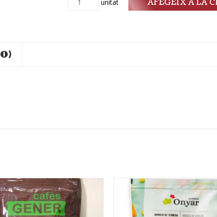
AFEGEIX A LA C
Quantitat
unitat
0)