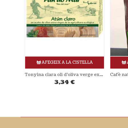
ELLA
AFEGEIX A LA CISTELLA
Tonyina clara oli d’oliva verge extra 120 gr PAN DO MAR
Cafè natural mòlt 250gr CAFÈS GENER
7,07
€