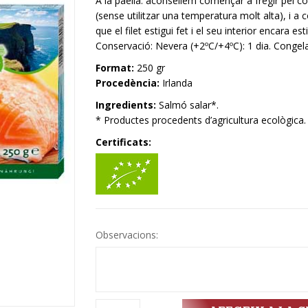
A la paella: aconsellem començar a fregir pel cos
(sense utilitzar una temperatura molt alta), i a co
que el filet estigui fet i el seu interior encara est
Conservació: Nevera (+2ºC/+4ºC): 1 dia. Congela
Format:
250 gr
Procedència:
Irlanda
Ingredients:
Salmó salar*.
* Productes procedents d’agricultura ecològica.
Certificats:
Observacions: