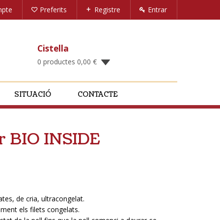
mpte
Preferits
Registre
Entrar
Cistella
0 productes
0,00
€
SITUACIÓ
CONTACTE
gr BIO INSIDE
ates, de cria, ultracongelat.
ment els filets congelats.