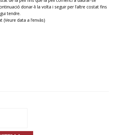
tat de la pell fins que la pell comenci a daurar-se
ntinuació donar-li la volta i seguir per l’altre costat fins
igui tendre.
t (Veure data a l’envàs)