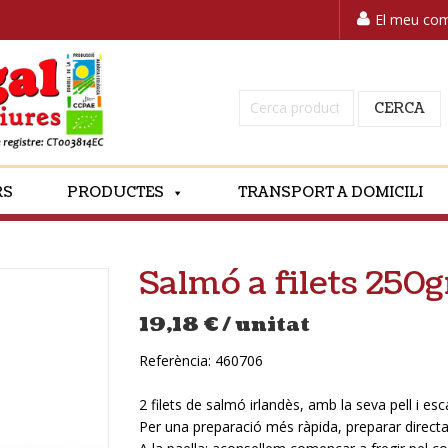
El meu co
Cerca:
CERCA
RS
PRODUCTES
TRANSPORT A DOMICILI
Salmó a filets 250
19,18
€
/ unitat
Referència:
460706
2 filets de salmó irlandès, amb la seva pell i esc
Per una preparació més ràpida, preparar directa