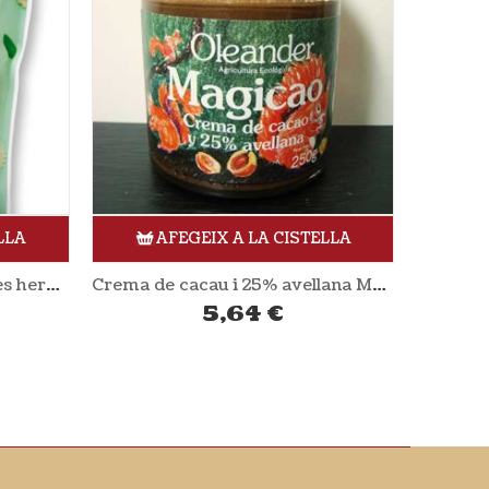
LLA
AFEGEIX A LA CISTELLA
Crema de cacau i 25% avellana Magicao 250gr OLEANDER
Paté de tonyina amb olives 125 gr PAN DO MAR
2,80
€
Azuk