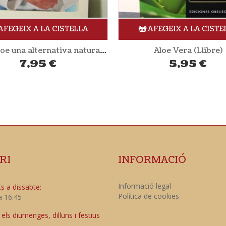
AFEGEIX A LA CISTELLA
AFEGEIX A LA CISTE
Aloe Vera (Llibre)
El gallinero ecológico (L
5,95
€
17,00
€
RI
INFORMACIÓ
Informació legal
s a dissabte:
Política de cookies
a 16:45
ls diumenges, dilluns i festius