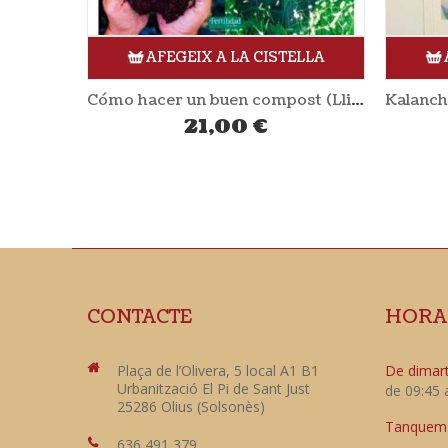
ELLA
AFEGEIX A LA CISTELLA
Cómo hacer un buen compost (Llibre)
Kalanchoe una alternativa natural a la quimioterapia (Llibre)
7,95
€
CONTACTE
HORA
Plaça de l’Olivera, 5 local A1 B1
De dimart
Urbanització El Pi de Sant Just
de 09:45 
25286 Olius (Solsonès)
Tanquem e
636 491 379