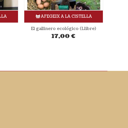
LLA
AFEGEIX A LA CISTELLA
libre)
Cultivo de pequeños frutos en el huerto ecológico (Llibre)
20,00
€