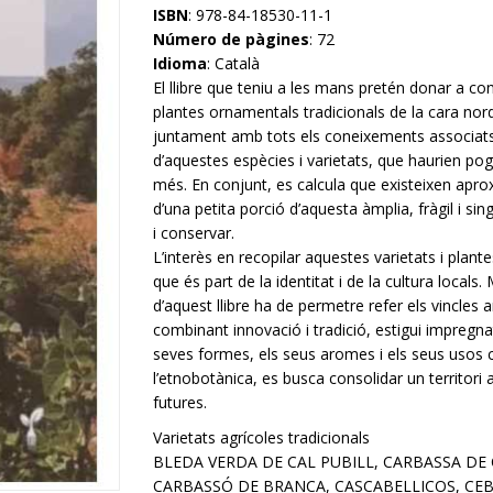
ISBN
: 978-84-18530-11-1
Número de pàgines
: 72
Idioma
: Català
El llibre que teniu a les mans pretén donar a conè
plantes ornamentals tradicionals de la cara nord
juntament amb tots els coneixements associats 
d’aquestes espècies i varietats, que haurien pog
més. En conjunt, es calcula que existeixen apro
d’una petita porció d’aquesta àmplia, fràgil i s
i conservar.
L’interès en recopilar aquestes varietats i plant
que és part de la identitat i de la cultura locals
d’aquest llibre ha de permetre refer els vincles 
combinant innovació i tradició, estigui impregnat
seves formes, els seus aromes i els seus usos cu
l’etnobotànica, es busca consolidar un territori 
futures.
Varietats agrícoles tradicionals
BLEDA VERDA DE CAL PUBILL, CARBASSA DE
CARBASSÓ DE BRANCA, CASCABELLICOS, CEB