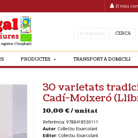
El meu co
Cerca:
CERCA
RS
PRODUCTES
TRANSPORT A DOMICILI
30 varietats tradic
Cadí-Moixeró (Llib
10,00
€
/ unitat
Referència:
9788418530111
Autor
: Col·lectiu Eixarcolant
Editor
: Col·lectiu Eixarcolant