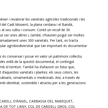
ixer i revalorar les varietats agrícoles tradicionals i les
 del Cadí-Moixeró, la plana cerdana i el Baridà,
al seu cultiu i consum. Conté un recull de 30
ut ser unes altres i, també, n’haurien pogut ser moltes
ximadament unes 300 varietats. Per tant, es tracta
ingular agrobiodiversitat que tan important és documentar
es és conservar i posar en valor un patrimoni col·lectiu
. Més enllà de la qüestió documental, el contingut
amb el territori. També ha d’afavorir un futur que,
 d’aquestes varietats i plantes: els seus colors, les
linaris, ornamentals o medicinals. Així, a través de
amb identitat, sostenible i atractiu per a les generacions
 CABELL D’ÀNGEL, CARBASSA DEL RABEQUET,
A DE TOT L’ANY, COL DE CABDELL GROS, COL