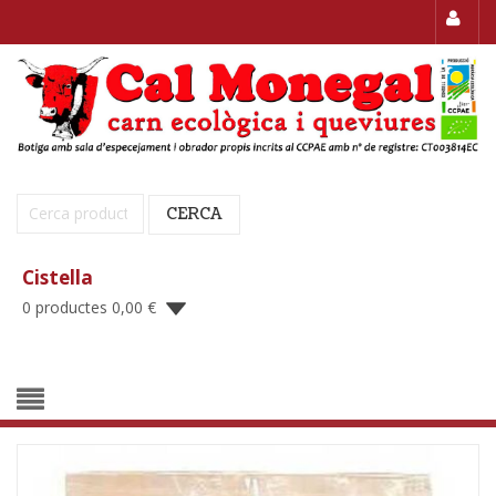
Cerca:
CERCA
Cistella
0 productes
0,00
€