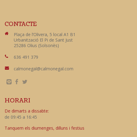
CONTACTE
Plaça de l’Olivera, 5 local A1 B1
Urbanització El Pi de Sant Just
25286 Olius (Solsonès)
636 491 379
calmonegal@calmonegal.com
HORARI
De dimarts a dissabte:
de 09:45 a 16:45
Tanquem els diumenges, dilluns i festius