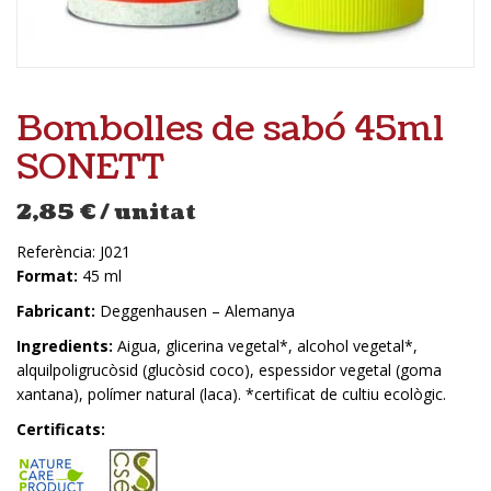
Bombolles de sabó 45ml
SONETT
2,85
€
/ unitat
Referència:
J021
Format:
45 ml
Fabricant:
Deggenhausen – Alemanya
Ingredients:
Aigua, glicerina vegetal*, alcohol vegetal*,
alquilpoligrucòsid (glucòsid coco), espessidor vegetal (goma
xantana), polímer natural (laca). *certificat de cultiu ecològic.
Certificats: