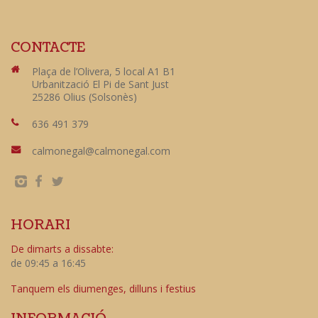
CONTACTE
Plaça de l’Olivera, 5 local A1 B1
Urbanització El Pi de Sant Just
25286 Olius (Solsonès)
636 491 379
calmonegal@calmonegal.com
HORARI
De dimarts a dissabte:
de 09:45 a 16:45
Tanquem els diumenges, dilluns i festius