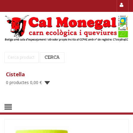
Cerca:
CERCA
Cistella
0 productes
0,00
€