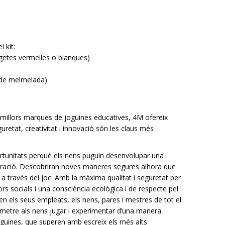
 kit:
etes vermelles o blanques)
t de melmelada)
illors marques de joguines educatives, 4M ofereix
uretat, creativitat i innovació són les claus més
rtunitats perquè els nens puguin desenvolupar una
xploració. Descobriran noves maneres segures alhora que
e a través del joc. Amb la màxima qualitat i seguretat per
rs socials i una consciència ecològica i de respecte pel
en els seus empleats, els nens, pares i mestres de tot el
metre als nens jugar i experimentar d’una manera
joguines, que superen amb escreix els més alts