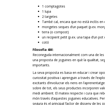
1 comptagotes
1 lupa
2 targetes
També cal, encara que no està inclòs en el
mongetes seques d’un paquet (p.ex. mong
terra (o compost)
un recipient petit (p.ex. una tapa d’un po
cotó
Filosofia 4M:
Reconeguda internacionalment com una de les m
una proposta de joguines en què la qualitat, seg
importants.
La seva proposta es basa en educar i crear opo
curiositat positiva i aprenguin a través de l’e
excitants d’involucrar els nens en l’aprenentatg
sobre de tot, els seus productes incorporen valo
medi ambient. El mateix respecte i cura que reb
món través d’aquestes joguines educatives. Per
segura és el principal factor de disseny de les 