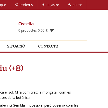
mpte
Preferits
Registre
Entrar
Cistella
0 productes
0,00
€
SITUACIÓ
CONTACTE
iu (+8)
 el sol. Mira com creix la mongeta i com es
ases de la botànica.
 laberint? Sembla impossible, però observa com les