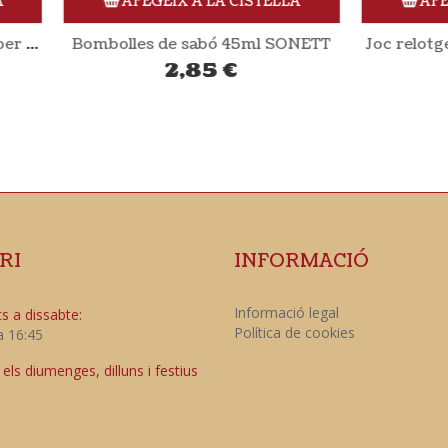
AFEGEIX A LA CISTELLA
AFEGEIX A LA CISTE
les de sabó 45ml SONETT
Joc relotge llimona (+5) 
2,85
€
4,50
€
RI
INFORMACIÓ
Informació legal
s a dissabte:
Política de cookies
a 16:45
ls diumenges, dilluns i festius