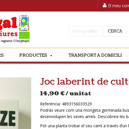
El meu co
Cerca:
CERCA
RS
PRODUCTES
TRANSPORT A DOMICILI
Joc laberint de cult
14,90
€
/ unitat
Referència:
4893156033529
Podràs veure com una mongeta germinada busca
desenvolupen les seves arrels. Descobreix les b
Pot una planta trobar el seu camí a través d’un