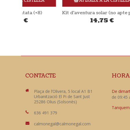
ELLA
AFEGEIX A LA CISTELLA
+8)
Kit d’aventura solar (no apte per nens) SOLAR BROTHER
Bombol
14,75
€
CONTACTE
HORA
Plaça de l’Olivera, 5 local A1 B1
De dimart
Urbanització El Pi de Sant Just
de 09:45 
25286 Olius (Solsonès)
Tanquem e
636 491 379
calmonegal@calmonegal.com