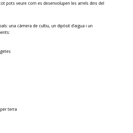
i tot pots veure com es desenvolupen les arrels dins del
pals: una càmera de cultiu, un dipòsit d’aigua i un
üents:
rgetes
 per terra