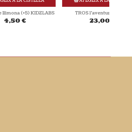
LLA
AFEGEIX A LA CISTELLA
KIDZLABS
TROS l’aventura pagesa
23,00
€